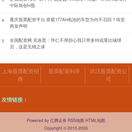
中际旭创H股
重庆股票配资平台 搭载177Ah电池的车型为何不召回？埃安
4
再发声明
全国配资网 克洛普：拜仁不用担心我只带多特或莱比锡球
5
员，这是无稽之谈
上海股票配资招
股票配资利率
武汉股票配资公
商
司
友情链接：
Powered by
亿腾证券
RSS地图
HTML地图
Copyright
© 2013-2026