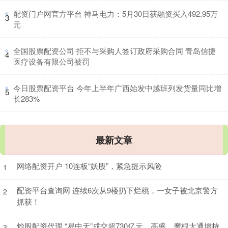
​配资门户网官方平台 神马电力：5月30日获融资买入492.95万
3
元
​全国股票配资公司 拒不与采购人签订政府采购合同 青岛信捷
4
医疗设备有限公司被罚
​今日股票配资平台 今年上半年广西始发中越班列发货量同比增
5
长283%
最新文章
网络配资开户 10连板“妖股”，紧急提示风险
1
配资平台查询网 连续6次从9楼扔下烂桃，一女子被北京警方
2
抓获！
炒股配资代理 “易中天”成交超730亿元，高盛、摩根大通增持
3